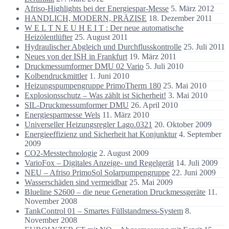
Afriso-Highlights bei der Energiespar-Messe
5. März 2012
HANDLICH, MODERN, PRÄZISE
18. Dezember 2011
W E L T N E U H E I T : Der neue automatische
Heizölentlüfter
25. August 2011
Hydraulischer Abgleich und Durchflusskontrolle
25. Juli 2011
Neues von der ISH in Frankfurt
19. März 2011
Druckmessumformer DMU 02 Vario
5. Juli 2010
Kolbendruckmittler
1. Juni 2010
Heizungspumpengruppe PrimoTherm 180
25. Mai 2010
Explosionsschutz – Was zählt ist Sicherheit!
3. Mai 2010
SIL-Druckmessumformer DMU
26. April 2010
Energiesparmesse Wels
11. März 2010
Universeller Heizungsregler Lago.0321
20. Oktober 2009
Energieeffizienz und Sicherheit hat Konjunktur
4. September
2009
CO2-Messtechnologie
2. August 2009
VarioFox – Digitales Anzeige- und Regelgerät
14. Juli 2009
NEU – Afriso PrimoSol Solarpumpengruppe
22. Juni 2009
Wasserschäden sind vermeidbar
25. Mai 2009
Blueline S2600 – die neue Generation Druckmessgeräte
11.
November 2008
TankControl 01 – Smartes Füllstandmess-System
8.
November 2008