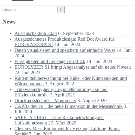
News
Austauschaktion 2024
6. September 2024
Ausgezeichnetes Produktdesign: Red Dot Award für
EUROLYZER® S1
14. Juni 2024
Daten visualisieren und speichern auf einfache Weise
14. Juni
2024
Flüssigkeiten und Leckagen im Blick
14. Juni 2024
EUROLYZER S1 bringt Abgasanalyse auf ein neues Niveau
22. Juni 2023
Kältemittelüberwachung bei Kälte- oder Klimaanlagen und
Wärmepumpen
3. August 2022
Trinkwasserhygiene, Legionellenprophylaxe und
Effizienzkontrolle
7. April 2021
Druckmesstechnik – Manometer
3. August 2020
CAPBs device – die neue Dimension in der Messtechnik
3.
Juli 2020
SAFETY FIRST – Eine Risikobetrachtung der
Luftzahlmessung
27. März 2020
Cleveres Mess-Equipment für Heizung, Lüftung, Klima,
Sanitär
7. Juni 2019