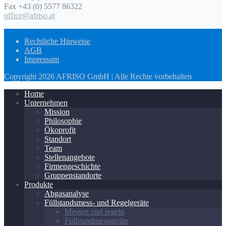
Fax +43 (0) 5577 86322
office@afriso.at
Rechtliche Hinweise
AGB
Impressum
Copyright 2026 AFRISO GmbH | Alle Rechte vorbehalten
Home
Unternehmen
Mission
Philosophie
Ökoprofit
Standort
Team
Stellenangebote
Firmengeschichte
Gruppenstandorte
Produkte
Abgasanalyse
Füllstandsmess- und Regelgeräte
Messen und regeln
Füllstandmessgeräte