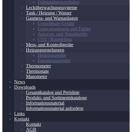
Füllstandgrenzschalter
Lecküberwachungssysteme
Tank / Heizung / Wasser
Gasmess- und Warnanlagen
Unsichtbare Gefahr
Gaswarnanlagen und Fühler
Auswert- und Signalgeräte
CO2 / Raumklima
Mess- und Kontrollgeräte
Heizungsregelungen
Heizungsregler
Energiesparregler
Thermometer
Thermostate
Manometer
News
Downloads
Gesamtkatalog und Preisliste
Produkt- und Sortimentskataloge
Informationsmaterial
Informationsmaterial anfordern
Links
Kontakt
Kontakt
AGB