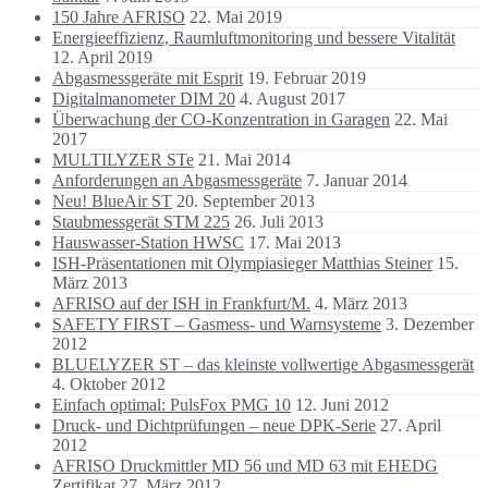
150 Jahre AFRISO
22. Mai 2019
Energieeffizienz, Raumluftmonitoring und bessere Vitalität
12. April 2019
Abgasmessgeräte mit Esprit
19. Februar 2019
Digitalmanometer DIM 20
4. August 2017
Überwachung der CO-Konzentration in Garagen
22. Mai
2017
MULTILYZER STe
21. Mai 2014
Anforderungen an Abgasmessgeräte
7. Januar 2014
Neu! BlueAir ST
20. September 2013
Staubmessgerät STM 225
26. Juli 2013
Hauswasser-Station HWSC
17. Mai 2013
ISH-Präsentationen mit Olympiasieger Matthias Steiner
15.
März 2013
AFRISO auf der ISH in Frankfurt/M.
4. März 2013
SAFETY FIRST – Gasmess- und Warnsysteme
3. Dezember
2012
BLUELYZER ST – das kleinste vollwertige Abgasmessgerät
4. Oktober 2012
Einfach optimal: PulsFox PMG 10
12. Juni 2012
Druck- und Dichtprüfungen – neue DPK-Serie
27. April
2012
AFRISO Druckmittler MD 56 und MD 63 mit EHEDG
Zertifikat
27. März 2012