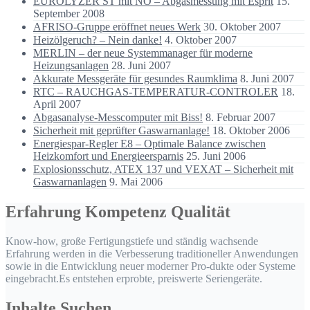
EUROLYZER ST mit NO – Abgasmessung mit Esprit
15.
September 2008
AFRISO-Gruppe eröffnet neues Werk
30. Oktober 2007
Heizölgeruch? – Nein danke!
4. Oktober 2007
MERLIN – der neue Systemmanager für moderne
Heizungsanlagen
28. Juni 2007
Akkurate Messgeräte für gesundes Raumklima
8. Juni 2007
RTC – RAUCHGAS-TEMPERATUR-CONTROLER
18.
April 2007
Abgasanalyse-Messcomputer mit Biss!
8. Februar 2007
Sicherheit mit geprüfter Gaswarnanlage!
18. Oktober 2006
Energiespar-Regler E8 – Optimale Balance zwischen
Heizkomfort und Energieersparnis
25. Juni 2006
Explosionsschutz, ATEX 137 und VEXAT – Sicherheit mit
Gaswarnanlagen
9. Mai 2006
Erfahrung Kompetenz Qualität
Know-how, große Fertigungstiefe und ständig wachsende
Erfahrung werden in die Verbesserung traditioneller Anwendungen
sowie in die Entwicklung neuer moderner Pro-dukte oder Systeme
eingebracht.Es entstehen erprobte, preiswerte Seriengeräte.
Inhalte Suchen