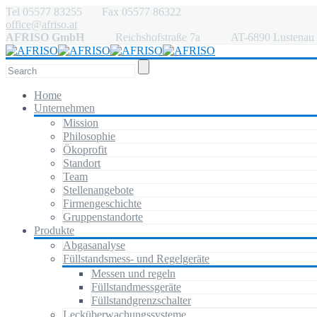
Tel 05577 83255 Fax 05577 86322
office@afriso.at
AFRISO GmbH
Reichshofstraße 7a AT-6890 Lustenau
Home
Unternehmen
Mission
Philosophie
Ökoprofit
Standort
Team
Stellenangebote
Firmengeschichte
Gruppenstandorte
Produkte
Abgasanalyse
Füllstandsmess- und Regelgeräte
Messen und regeln
Füllstandmessgeräte
Füllstandgrenzschalter
Lecküberwachungssysteme