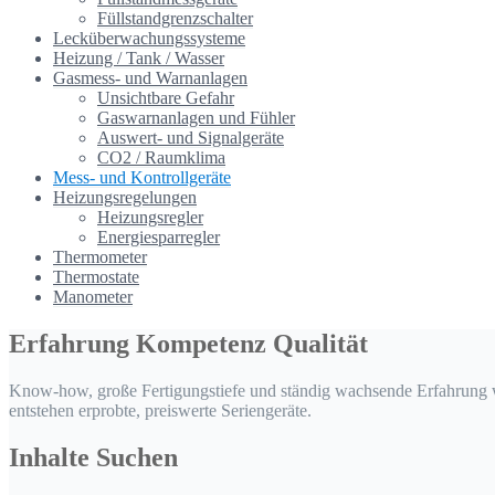
Füllstandgrenzschalter
Lecküberwachungssysteme
Heizung / Tank / Wasser
Gasmess- und Warnanlagen
Unsichtbare Gefahr
Gaswarnanlagen und Fühler
Auswert- und Signalgeräte
CO2 / Raumklima
Mess- und Kontrollgeräte
Heizungsregelungen
Heizungsregler
Energiesparregler
Thermometer
Thermostate
Manometer
Erfahrung Kompetenz Qualität
Know-how, große Fertigungstiefe und ständig wachsende Erfahrung w
entstehen erprobte, preiswerte Seriengeräte.
Inhalte Suchen