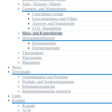
Tank / Heizung / Wasser
Gasmess- und Warnanlagen
Unsichtbare Gefahr
Gaswarnanlagen und Fühler
Auswert- und Signalgeräte
CO2 / Raumklima
Mess- und Kontrollgeräte
Heizungsregelungen
Heizungsregler
Energiesparregler
Thermometer
Thermostate
Manometer
News
Downloads
Gesamtkatalog und Preisliste
Produkt- und Sortimentskataloge
Informationsmaterial
Informationsmaterial anfordern
Links
Kontakt
Kontakt
AGB