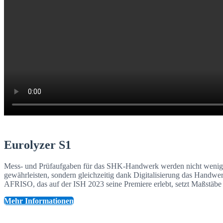
Eurolyzer S1
Mess- und Prüfaufgaben für das SHK-Handwerk werden nicht weniger –
gewährleisten, sondern gleichzeitig dank Digitalisierung das Handw
AFRISO, das auf der ISH 2023 seine Premiere erlebt, setzt Maßstäbe i
Mehr Informationen