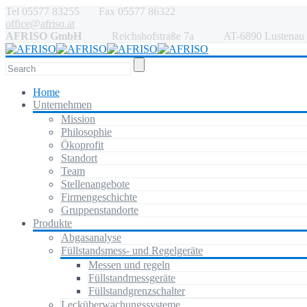
Tel 05577 83255 Fax 05577 86322
office@afriso.at
AFRISO GmbH
Reichshofstraße 7a AT-6890 Lustenau
Home
Unternehmen
Mission
Philosophie
Ökoprofit
Standort
Team
Stellenangebote
Firmengeschichte
Gruppenstandorte
Produkte
Abgasanalyse
Füllstandsmess- und Regelgeräte
Messen und regeln
Füllstandmessgeräte
Füllstandgrenzschalter
Lecküberwachungssysteme