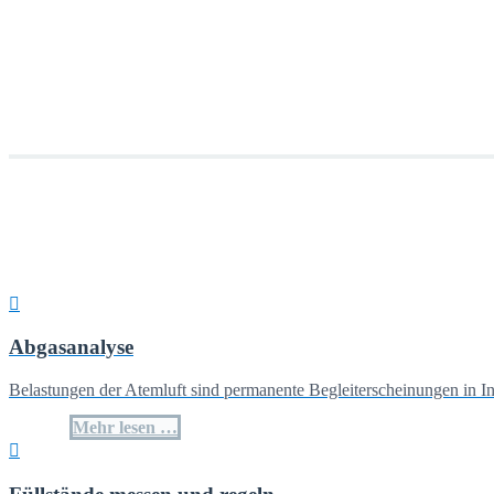
„Weil wir Freude und Spaß an der Erfüllung unserer Aufgaben haben
erhalten unsere Kunden und Freunde oft mehr als sie bezahlen.“
AFRISO
Nicht alles ist eine Kostenfrage.
„Unser Einsatz zum Nutzen der Kunden, gemeinsam sichern wir uns
…… mit Erfahrung, Qualität und Kompetenz.“
AFRISO
Nicht alles ist eine Kostenfrage.
Abgasanalyse
Belastungen der Atemluft sind permanente Begleiterscheinungen in In
Mehr lesen …