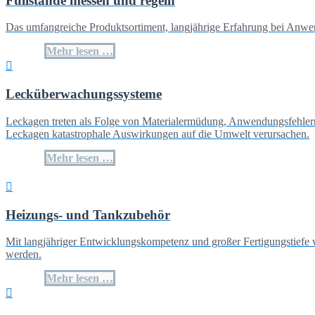
Füllstände messen und regeln
Das umfangreiche Produktsortiment, langjährige Erfahrung bei Anw
Mehr lesen …
Lecküberwachungssysteme
Leckagen treten als Folge von Materialermüdung, Anwendungsfehler
Leckagen katastrophale Auswirkungen auf die Umwelt verursachen.
Mehr lesen …
Heizungs- und Tankzubehör
Mit langjähriger Entwicklungskompetenz und großer Fertigungstiefe
werden.
Mehr lesen …