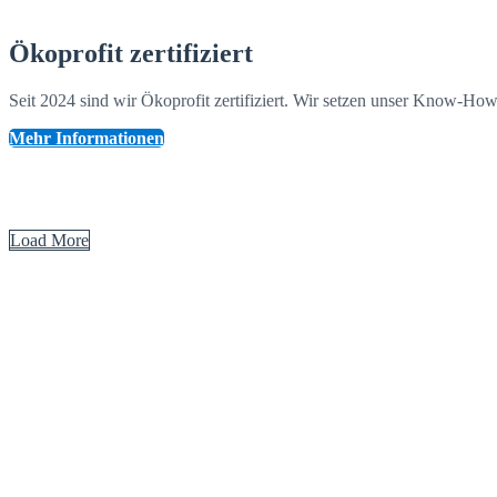
Ökoprofit zertifiziert
Seit 2024 sind wir Ökoprofit zertifiziert. Wir setzen unser Know-
Mehr Informationen
Load More
Sichere Lebensräume und intakte Umwelt … weil der Mensch zählt!
AFRISO
Technik für Mensch und Umwelt.
„Es lohnt sich für uns alle, arbeiten wir gemeinsam daran!“
AFRISO
Technik für Mensch und Umwelt.