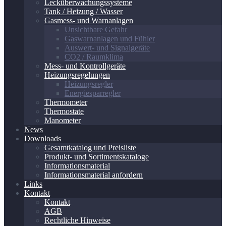
Lecküberwachungssysteme
Tank / Heizung / Wasser
Gasmess- und Warnanlagen
Unsichtbare Gefahr
Gaswarnanlagen und Fühler
Auswert- und Signalgeräte
CO2 / Raumklima
Mess- und Kontrollgeräte
Heizungsregelungen
Heizungsregler
Energiesparregler
Thermometer
Thermostate
Manometer
News
Downloads
Gesamtkatalog und Preisliste
Produkt- und Sortimentskataloge
Informationsmaterial
Informationsmaterial anfordern
Links
Kontakt
Kontakt
AGB
Rechtliche Hinweise