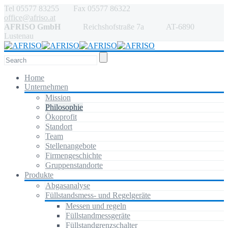
Tel 05577 83255 Fax 05577 86322
office@afriso.at
AFRISO GmbH
Reichshofstraße 7a AT-6890
Lustenau
Home
Unternehmen
Mission
Philosophie
Ökoprofit
Standort
Team
Stellenangebote
Firmengeschichte
Gruppenstandorte
Produkte
Abgasanalyse
Füllstandsmess- und Regelgeräte
Messen und regeln
Füllstandmessgeräte
Füllstandgrenzschalter